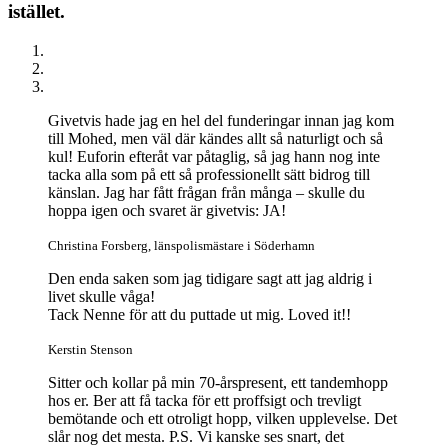
istället.
Givetvis hade jag en hel del funderingar innan jag kom
till Mohed, men väl där kändes allt så naturligt och så
kul! Euforin efteråt var påtaglig, så jag hann nog inte
tacka alla som på ett så professionellt sätt bidrog till
känslan. Jag har fått frågan från många – skulle du
hoppa igen och svaret är givetvis: JA!
Christina Forsberg, länspolismästare i Söderhamn
Den enda saken som jag tidigare sagt att jag aldrig i
livet skulle våga!
Tack Nenne för att du puttade ut mig. Loved it!!
Kerstin Stenson
Sitter och kollar på min 70-årspresent, ett tandemhopp
hos er. Ber att få tacka för ett proffsigt och trevligt
bemötande och ett otroligt hopp, vilken upplevelse. Det
slår nog det mesta. P.S. Vi kanske ses snart, det