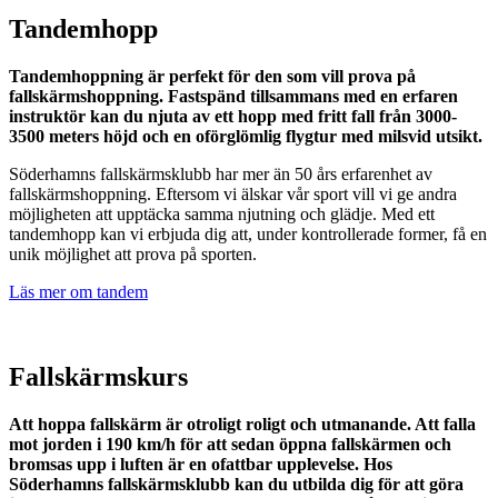
Tandemhopp
Tandemhoppning är perfekt för den som vill prova på
fallskärmshoppning. Fastspänd tillsammans med en erfaren
instruktör kan du njuta av ett hopp med fritt fall från 3000-
3500 meters höjd och en oförglömlig flygtur med milsvid utsikt.
Söderhamns fallskärmsklubb har mer än 50 års erfarenhet av
fallskärmshoppning. Eftersom vi älskar vår sport vill vi ge andra
möjligheten att upptäcka samma njutning och glädje. Med ett
tandemhopp kan vi erbjuda dig att, under kontrollerade former, få en
unik möjlighet att prova på sporten.
Läs mer om tandem
Fallskärmskurs
Att hoppa fallskärm är otroligt roligt och utmanande. Att falla
mot jorden i 190 km/h för att sedan öppna fallskärmen och
bromsas upp i luften är en ofattbar upplevelse. Hos
Söderhamns fallskärmsklubb kan du utbilda dig för att göra