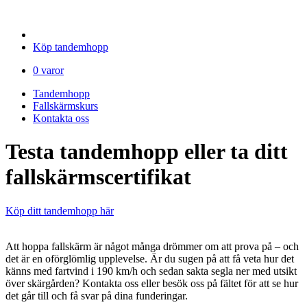
Boka ditt hopp
Köp tandemhopp
0 varor
Tandemhopp
Fallskärmskurs
Kontakta oss
Testa tandemhopp eller ta ditt
fallskärmscertifikat
Köp ditt tandemhopp här
Att hoppa fallskärm är något många drömmer om att prova på – och
det är en oförglömlig upplevelse. Är du sugen på att få veta hur det
känns med fartvind i 190 km/h och sedan sakta segla ner med utsikt
över skärgården? Kontakta oss eller besök oss på fältet för att se hur
det går till och få svar på dina funderingar.